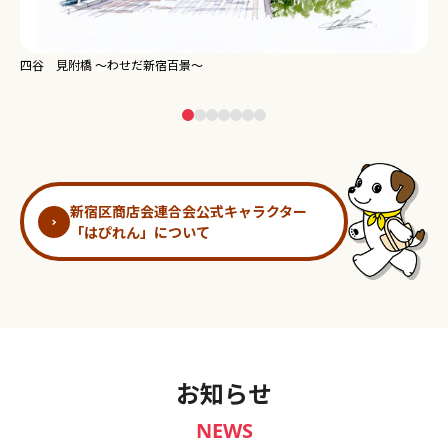
新宿御苑 ～わせだ新宿百景～
淀
新宿区商店会連合会公式キャラクター
「はぴれん」について
お知らせ
NEWS