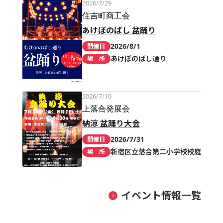
2026/7/29
住吉町商工会
あけぼのばし 盆踊り
2026/8/1
開催日
あけぼのばし通り
場 所
2026/7/10
上落合発展会
納涼 盆踊り大会
2026/7/31
開催日
新宿区立落合第二小学校校庭
場 所
イベント情報一覧