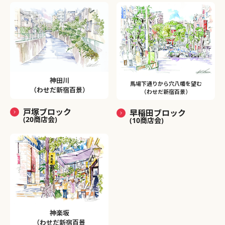
神田川
馬場下通りから穴八幡を望む
（わせだ新宿百景）
（わせだ新宿百景）
戸塚ブロック
早稲田ブロック
(20商店会)
(10商店会)
神楽坂
（わせだ新宿百景