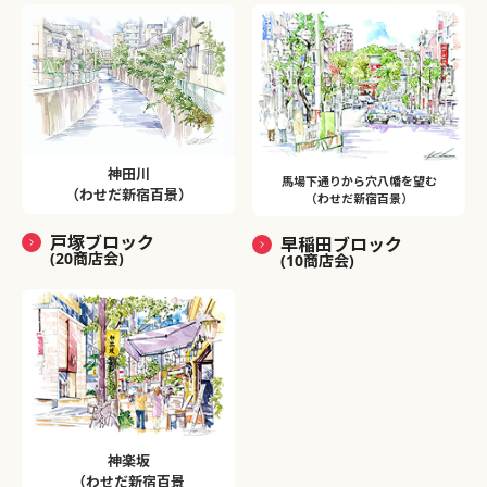
神田川
馬場下通りから穴八幡を望む
（わせだ新宿百景）
（わせだ新宿百景）
戸塚ブロック
早稲田ブロック
(20商店会)
(10商店会)
神楽坂
（わせだ新宿百景