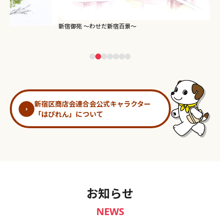
新宿御苑 ～わせだ新宿百景～
淀
新宿区商店会連合会公式キャラクター
「はぴれん」について
お知らせ
NEWS