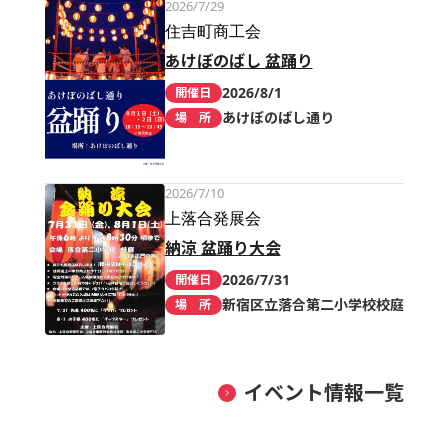
2026/7/29
住吉町商工会
あけぼのばし 盆踊り
2026/8/1
開催日
あけぼのばし通り
場 所
2026/7/10
上落合発展会
納涼 盆踊り大会
2026/7/31
開催日
新宿区立落合第二小学校校庭
場 所
イベント情報一覧