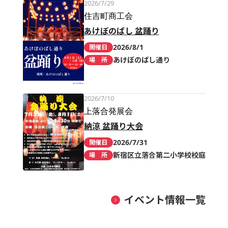
2026/7/29
住吉町商工会
あけぼのばし 盆踊り
2026/8/1
開催日
あけぼのばし通り
場 所
2026/7/10
上落合発展会
納涼 盆踊り大会
2026/7/31
開催日
新宿区立落合第二小学校校庭
場 所
イベント情報一覧