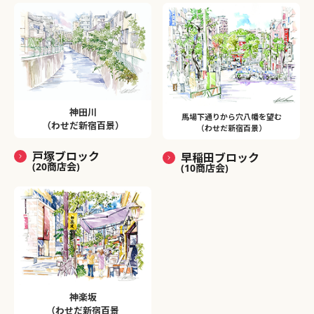
神田川
馬場下通りから穴八幡を望む
（わせだ新宿百景）
（わせだ新宿百景）
戸塚ブロック
早稲田ブロック
(20商店会)
(10商店会)
神楽坂
（わせだ新宿百景