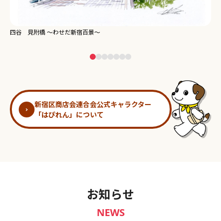
新宿御苑 ～わせだ新宿百景～
淀
新宿区商店会連合会公式キャラクター
「はぴれん」について
お知らせ
NEWS