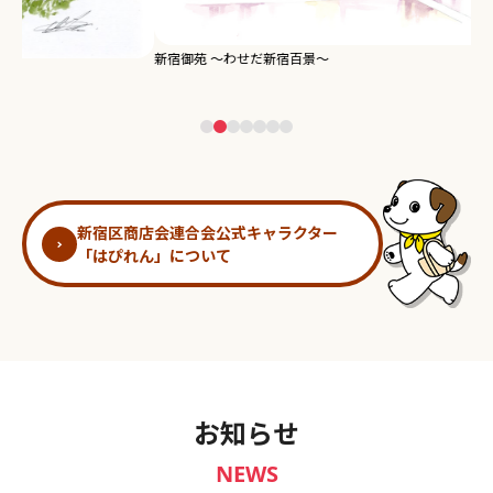
新宿御苑 ～わせだ新宿百景～
淀
新宿区商店会連合会公式キャラクター
「はぴれん」について
お知らせ
NEWS