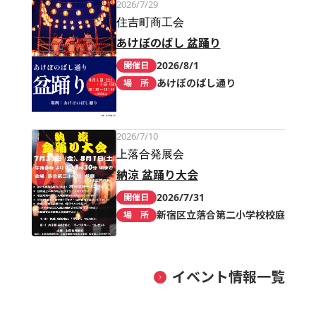
2026/7/29
住吉町商工会
あけぼのばし 盆踊り
2026/8/1
開催日
あけぼのばし通り
場 所
2026/7/10
上落合発展会
納涼 盆踊り大会
2026/7/31
開催日
新宿区立落合第二小学校校庭
場 所
イベント情報一覧