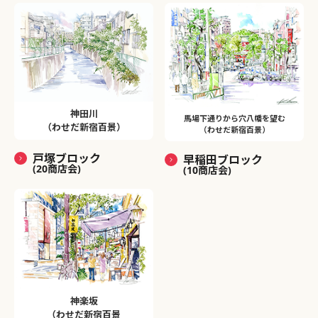
神田川
馬場下通りから穴八幡を望む
（わせだ新宿百景）
（わせだ新宿百景）
戸塚ブロック
早稲田ブロック
(20商店会)
(10商店会)
神楽坂
（わせだ新宿百景