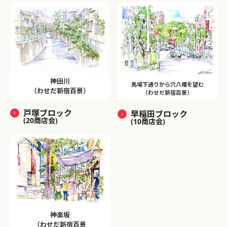
神田川
馬場下通りから穴八幡を望む
（わせだ新宿百景）
（わせだ新宿百景）
戸塚ブロック
早稲田ブロック
(20商店会)
(10商店会)
神楽坂
（わせだ新宿百景