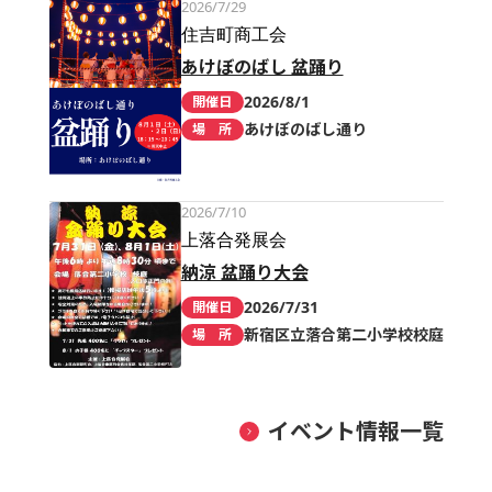
2026/7/29
住吉町商工会
あけぼのばし 盆踊り
2026/8/1
開催日
あけぼのばし通り
場 所
2026/7/10
上落合発展会
納涼 盆踊り大会
2026/7/31
開催日
新宿区立落合第二小学校校庭
場 所
イベント情報一覧