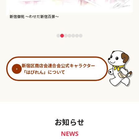
新宿御苑 ～わせだ新宿百景～
淀
新宿区商店会連合会公式キャラクター
「はぴれん」について
お知らせ
NEWS