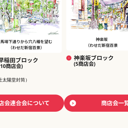
神楽坂
馬場下通りから穴八幡を望む
（わせだ新宿百景
（わせだ新宿百景）
神楽坂ブロック
早稲田ブロック
(5商店会)
(10商店会)
社太陽堂封筒）
店会連合会について
商店会一