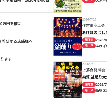
予定日時：2026年8月6日
大木戸
場 所
2026/7/29
0万円を補助
住吉町商工会
あけぼのばし 
2026/8
開催日
を希望する店舗様へ
あけぼ
場 所
まります
2026/7/10
上落合発展会
納涼 盆踊り大
2026/7
開催日
新宿区
場 所