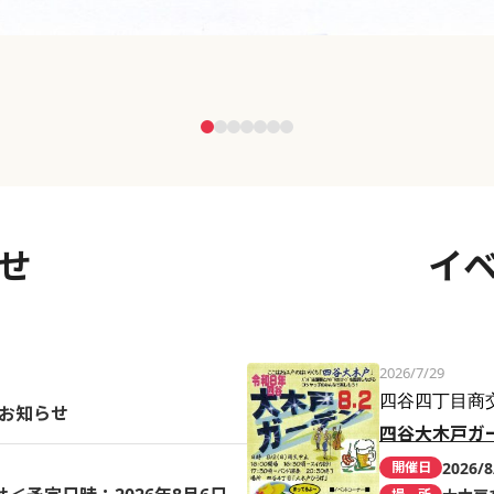
せ
イ
2026/7/29
四谷四丁目商
のお知らせ
四谷大木戸ガ
2026/8
開催日