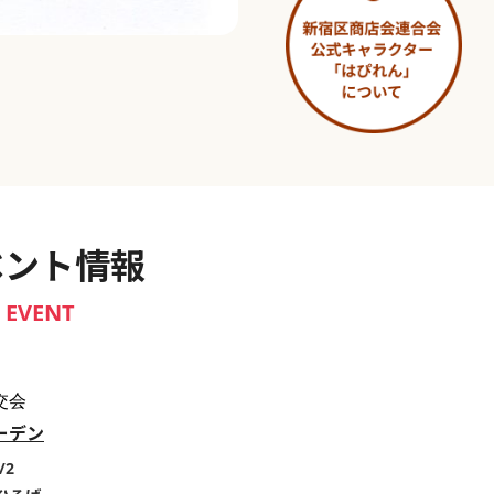
淀橋市場 ～わせだ新宿百景～
ベント情報
EVENT
交会
ーデン
/2