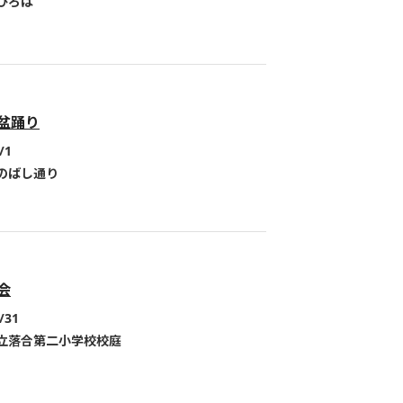
ひろば
盆踊り
/1
のばし通り
会
/31
立落合第二小学校校庭