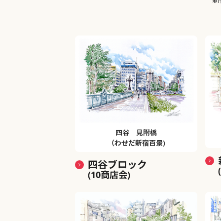
四谷 見附橋
（わせだ新宿百景)
四谷ブロック
(10商店会)