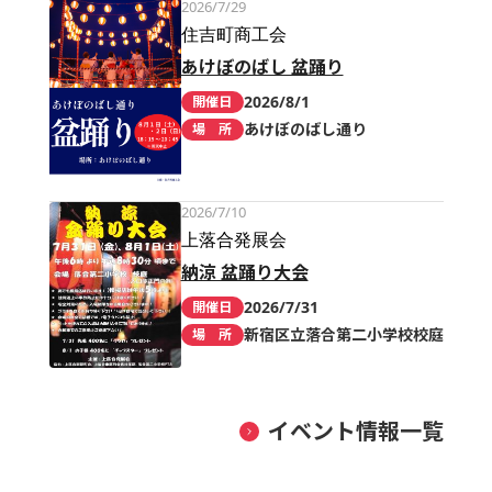
2026/7/29
住吉町商工会
あけぼのばし 盆踊り
2026/8/1
開催日
あけぼのばし通り
場 所
2026/7/10
上落合発展会
納涼 盆踊り大会
2026/7/31
開催日
新宿区立落合第二小学校校庭
場 所
イベント情報一覧