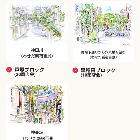
神田川
馬場下通りから穴八幡を望む
（わせだ新宿百景）
（わせだ新宿百景）
戸塚ブロック
早稲田ブロック
(20商店会)
(10商店会)
神楽坂
（わせだ新宿百景