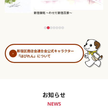
新宿御苑 ～わせだ新宿百景～
淀
新宿区商店会連合会公式キャラクター
「はぴれん」について
お知らせ
NEWS