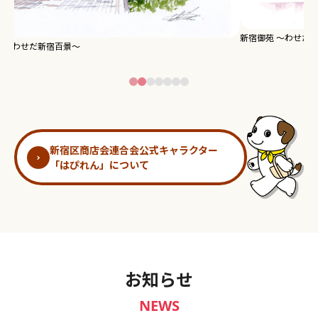
新宿御苑 ～わせだ新宿百景～
淀
新宿区商店会連合会公式キャラクター
「はぴれん」について
お知らせ
NEWS