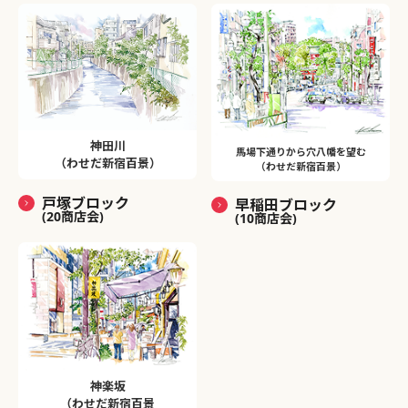
神田川
馬場下通りから穴八幡を望む
（わせだ新宿百景）
（わせだ新宿百景）
戸塚ブロック
早稲田ブロック
(20商店会)
(10商店会)
神楽坂
（わせだ新宿百景