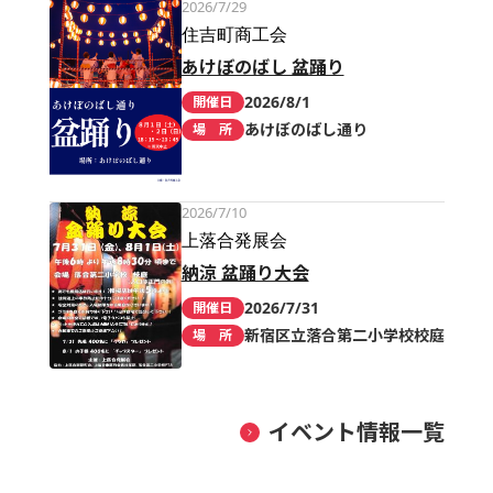
2026/7/29
住吉町商工会
あけぼのばし 盆踊り
2026/8/1
開催日
あけぼのばし通り
場 所
2026/7/10
上落合発展会
納涼 盆踊り大会
2026/7/31
開催日
新宿区立落合第二小学校校庭
場 所
イベント情報一覧