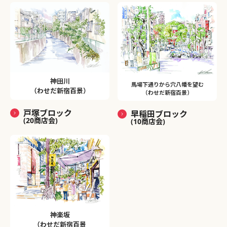
神田川
馬場下通りから穴八幡を望む
（わせだ新宿百景）
（わせだ新宿百景）
戸塚ブロック
早稲田ブロック
(20商店会)
(10商店会)
神楽坂
（わせだ新宿百景