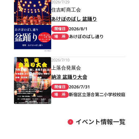
2026/7/29
住吉町商工会
あけぼのばし 盆踊り
2026/8/1
開催日
あけぼのばし通り
場 所
2026/7/10
上落合発展会
納涼 盆踊り大会
2026/7/31
開催日
新宿区立落合第二小学校校庭
場 所
イベント情報一覧