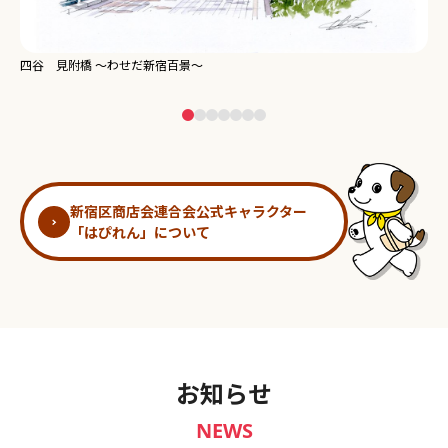
新宿御苑 ～わせだ新宿百景～
淀
新宿区商店会連合会公式キャラクター
「はぴれん」について
お知らせ
NEWS