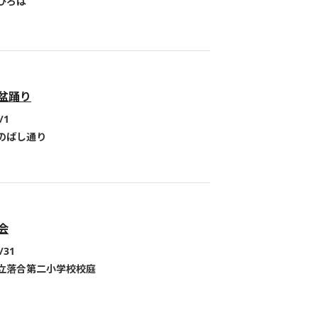
ひろば
盆踊り
/1
のばし通り
会
/31
立落合第二小学校校庭