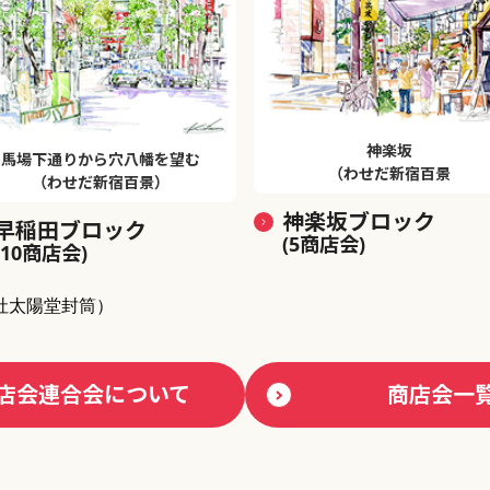
神楽坂
馬場下通りから穴八幡を望む
（わせだ新宿百景
（わせだ新宿百景）
神楽坂ブロック
早稲田ブロック
(5商店会)
(10商店会)
社太陽堂封筒）
店会連合会について
商店会一