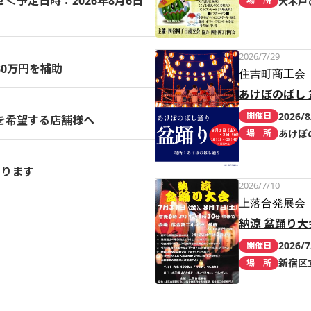
予定日時：2026年8月6日
大木戸
場 所
2026/7/29
0万円を補助
住吉町商工会
あけぼのばし 
2026/8
開催日
を希望する店舗様へ
あけぼ
場 所
まります
2026/7/10
上落合発展会
納涼 盆踊り大
2026/7
開催日
新宿区
場 所