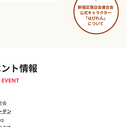
淀橋市場 ～わせだ新宿百景～
ベント情報
EVENT
交会
ーデン
/2