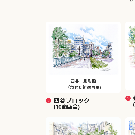
四谷 見附橋
（わせだ新宿百景)
四谷ブロック
(10商店会)