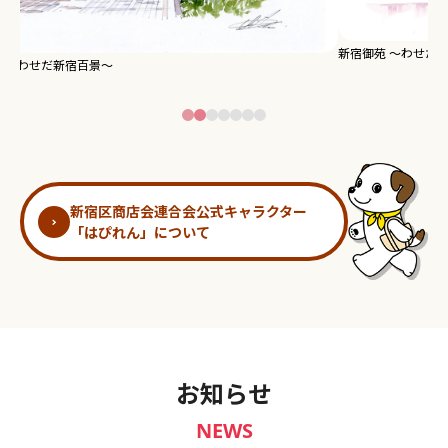
新宿御苑 ～わせだ新宿百景～
淀
新宿区商店会連合会公式キャラクター
「はぴれん」について
お知らせ
NEWS