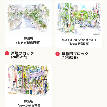
神田川
馬場下通りから穴八幡を望む
（わせだ新宿百景）
（わせだ新宿百景）
戸塚ブロック
早稲田ブロック
(20商店会)
(10商店会)
神楽坂
（わせだ新宿百景