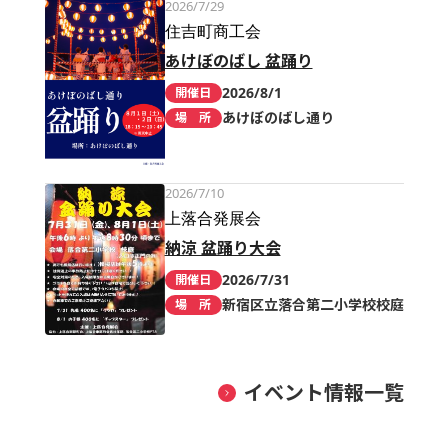
2026/7/29
住吉町商工会
あけぼのばし 盆踊り
2026/8/1
開催日
あけぼのばし通り
場 所
2026/7/10
上落合発展会
納涼 盆踊り大会
2026/7/31
開催日
新宿区立落合第二小学校校庭
場 所
イベント情報一覧