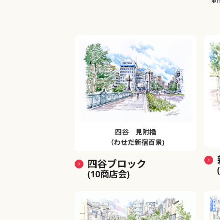
四谷 見附橋
（わせだ新宿百景)
四谷ブロック
(10商店会)