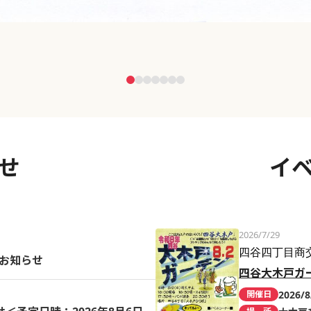
せ
イ
2026/7/29
四谷四丁目商
のお知らせ
四谷大木戸ガ
2026/8
開催日