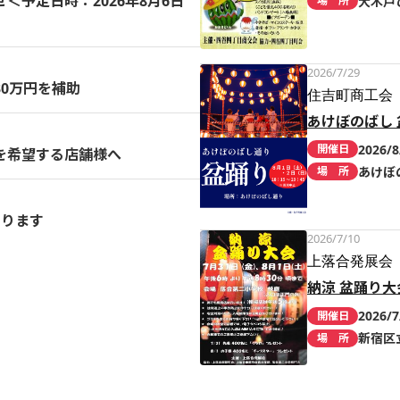
予定日時：2026年8月6日
大木戸
場 所
2026/7/29
0万円を補助
住吉町商工会
あけぼのばし 
2026/8
開催日
を希望する店舗様へ
あけぼ
場 所
まります
2026/7/10
上落合発展会
納涼 盆踊り大
2026/7
開催日
新宿区
場 所