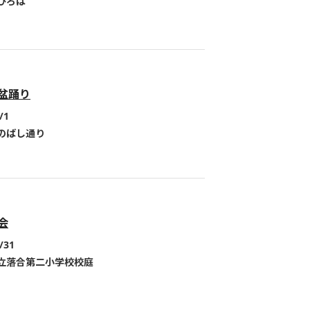
ひろば
盆踊り
/1
のばし通り
会
/31
立落合第二小学校校庭