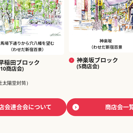
神楽坂
馬場下通りから穴八幡を望む
（わせだ新宿百景
（わせだ新宿百景）
神楽坂ブロック
早稲田ブロック
(5商店会)
(10商店会)
社太陽堂封筒）
店会連合会について
商店会一