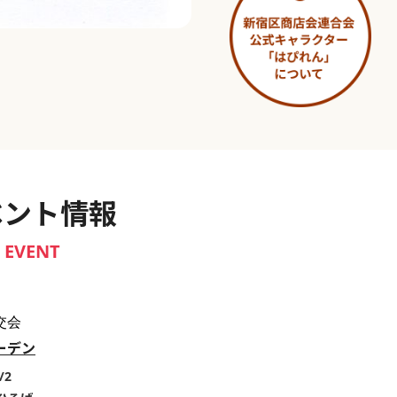
淀橋市場 ～わせだ新宿百景～
ベント情報
EVENT
交会
ーデン
/2