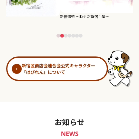
新宿御苑 ～わせだ新宿百景～
淀
新宿区商店会連合会公式キャラクター
「はぴれん」について
お知らせ
NEWS