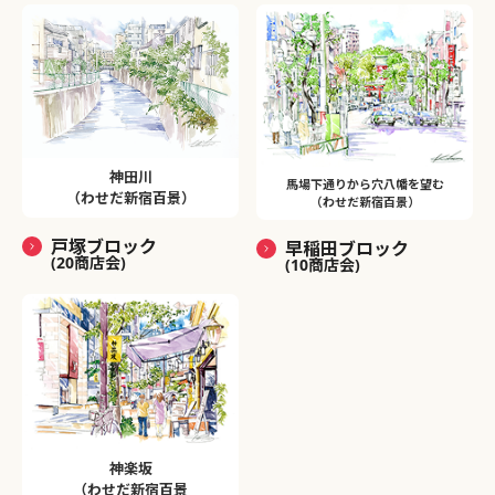
神田川
馬場下通りから穴八幡を望む
（わせだ新宿百景）
（わせだ新宿百景）
戸塚ブロック
早稲田ブロック
(20商店会)
(10商店会)
神楽坂
（わせだ新宿百景