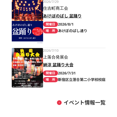
2026/7/29
住吉町商工会
あけぼのばし 盆踊り
2026/8/1
開催日
あけぼのばし通り
場 所
2026/7/10
上落合発展会
納涼 盆踊り大会
2026/7/31
開催日
新宿区立落合第二小学校校庭
場 所
イベント情報一覧