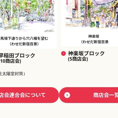
神楽坂
馬場下通りから穴八幡を望む
（わせだ新宿百景
（わせだ新宿百景）
神楽坂ブロック
早稲田ブロック
(5商店会)
(10商店会)
社太陽堂封筒）
店会連合会について
商店会一