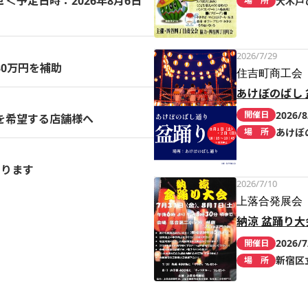
予定日時：2026年8月6日
大木戸
場 所
2026/7/29
0万円を補助
住吉町商工会
あけぼのばし 
2026/8
開催日
を希望する店舗様へ
あけぼ
場 所
まります
2026/7/10
上落合発展会
納涼 盆踊り大
2026/7
開催日
新宿区
場 所