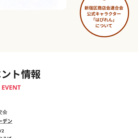
淀橋市場 ～わせだ新宿百景～
ベント情報
EVENT
交会
ーデン
/2