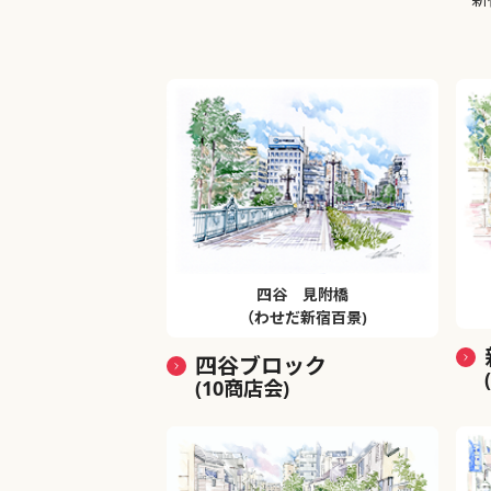
四谷 見附橋
（わせだ新宿百景)
四谷ブロック
(10商店会)