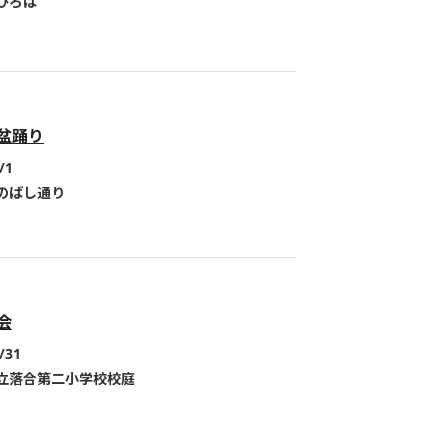
ひろば
盆踊り
/1
のばし通り
会
/31
立落合第二小学校校庭