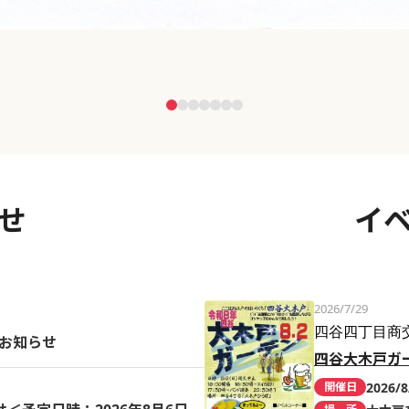
せ
イ
2026/7/29
四谷四丁目商
のお知らせ
四谷大木戸ガ
2026/8
開催日