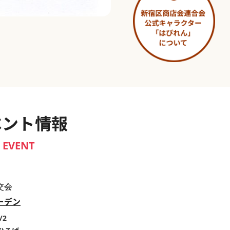
淀橋市場 ～わせだ新宿百景～
ベント情報
EVENT
交会
ーデン
/2