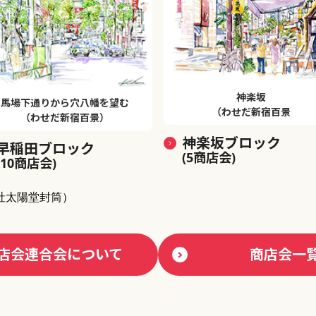
神楽坂
馬場下通りから穴八幡を望む
（わせだ新宿百景
（わせだ新宿百景）
神楽坂ブロック
早稲田ブロック
(5商店会)
(10商店会)
社太陽堂封筒）
店会連合会について
商店会一