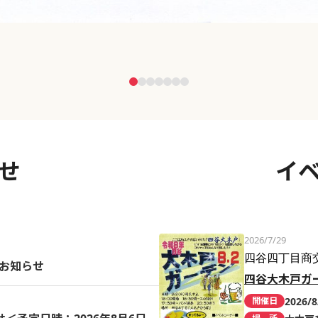
せ
イ
2026/7/29
四谷四丁目商
のお知らせ
四谷大木戸ガ
2026/8
開催日