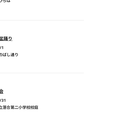
ひろば
盆踊り
/1
のばし通り
会
/31
立落合第二小学校校庭