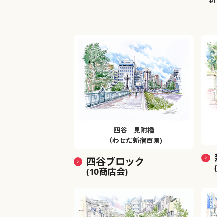
四谷 見附橋
（わせだ新宿百景)
四谷ブロック
(10商店会)