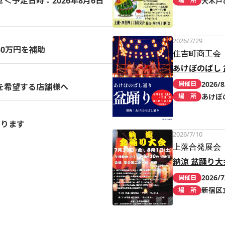
予定日時：2026年8月6日
大木戸
場 所
2026/7/29
0万円を補助
住吉町商工会
あけぼのばし 
2026/8
開催日
を希望する店舗様へ
あけぼ
場 所
まります
2026/7/10
上落合発展会
納涼 盆踊り大
2026/7
開催日
新宿区
場 所