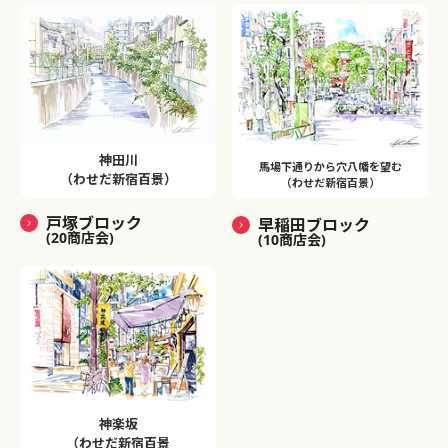
神田川
馬場下通りから穴八幡を望む
（わせだ新宿百景）
（わせだ新宿百景）
戸塚ブロック
早稲田ブロック
(20商店会)
(10商店会)
神楽坂
（わせだ新宿百景