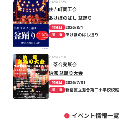
2026/7/29
住吉町商工会
あけぼのばし 盆踊り
2026/8/1
開催日
あけぼのばし通り
場 所
2026/7/10
上落合発展会
納涼 盆踊り大会
2026/7/31
開催日
新宿区立落合第二小学校校庭
場 所
イベント情報一覧