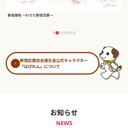
新宿御苑 ～わせだ新宿百景～
淀
新宿区商店会連合会公式キャラクター
「はぴれん」について
お知らせ
NEWS