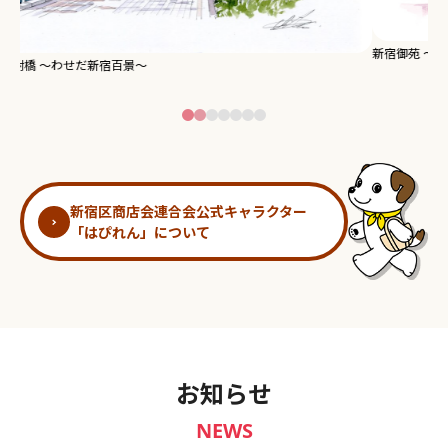
新宿御苑 ～わせだ新宿百景～
淀
新宿区商店会連合会公式キャラクター
「はぴれん」について
お知らせ
NEWS