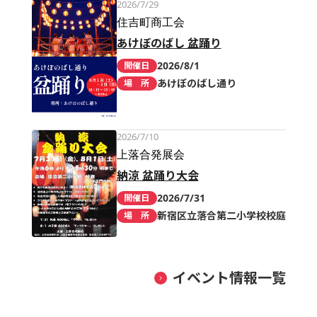
2026/7/29
住吉町商工会
あけぼのばし 盆踊り
2026/8/1
開催日
あけぼのばし通り
場 所
2026/7/10
上落合発展会
納涼 盆踊り大会
2026/7/31
開催日
新宿区立落合第二小学校校庭
場 所
イベント情報一覧