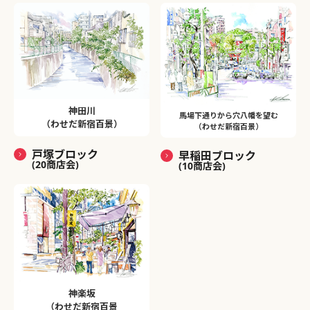
神田川
馬場下通りから穴八幡を望む
（わせだ新宿百景）
（わせだ新宿百景）
戸塚ブロック
早稲田ブロック
(20商店会)
(10商店会)
神楽坂
（わせだ新宿百景