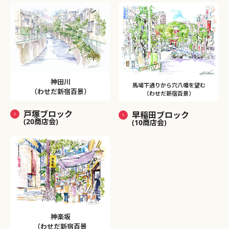
神田川
馬場下通りから穴八幡を望む
（わせだ新宿百景）
（わせだ新宿百景）
戸塚ブロック
早稲田ブロック
(20商店会)
(10商店会)
神楽坂
（わせだ新宿百景