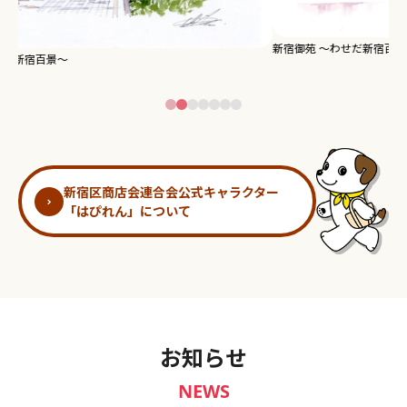
新宿御苑 ～わせだ新宿百景～
淀
新宿区商店会連合会公式キャラクター
「はぴれん」について
お知らせ
NEWS