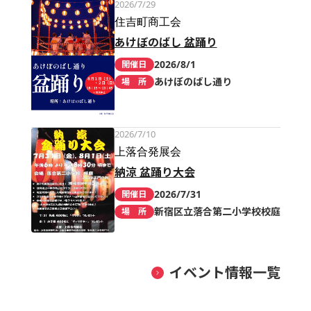
2026/7/29
住吉町商工会
あけぼのばし 盆踊り
2026/8/1
開催日
あけぼのばし通り
場 所
2026/7/10
上落合発展会
納涼 盆踊り大会
2026/7/31
開催日
新宿区立落合第二小学校校庭
場 所
イベント情報一覧