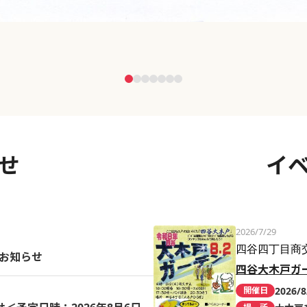
せ
イ
2026/7/29
四谷四丁目商
のお知らせ
四谷大木戸ガ
2026/8
開催日