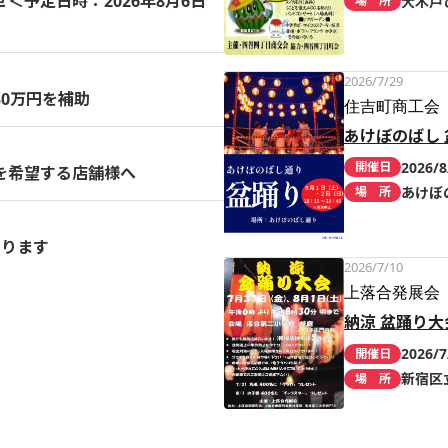
予定日時：2026年8月6日
大木戸
場 所
2026/7/29
0万円を補助
住吉町商工会
あけぼのばし 
2026/8
開催日
を希望する店舗様へ
あけぼ
場 所
まります
2026/7/10
上落合発展会
納涼 盆踊り大
2026/7
開催日
新宿区
場 所