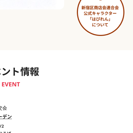
淀橋市場 ～わせだ新宿百景～
ベント情報
EVENT
交会
ーデン
/2