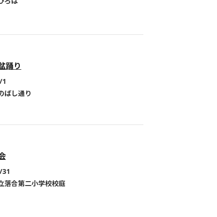
ひろば
盆踊り
/1
のばし通り
会
/31
立落合第二小学校校庭