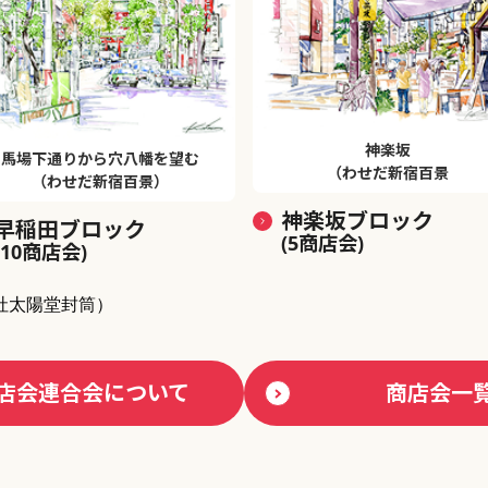
神楽坂
馬場下通りから穴八幡を望む
（わせだ新宿百景
（わせだ新宿百景）
神楽坂ブロック
早稲田ブロック
(5商店会)
(10商店会)
社太陽堂封筒）
店会連合会について
商店会一