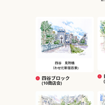
四谷 見附橋
（わせだ新宿百景)
四谷ブロック
(10商店会)