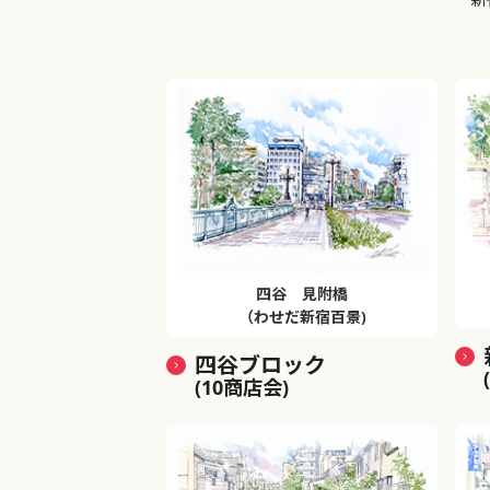
四谷 見附橋
（わせだ新宿百景)
四谷ブロック
(10商店会)