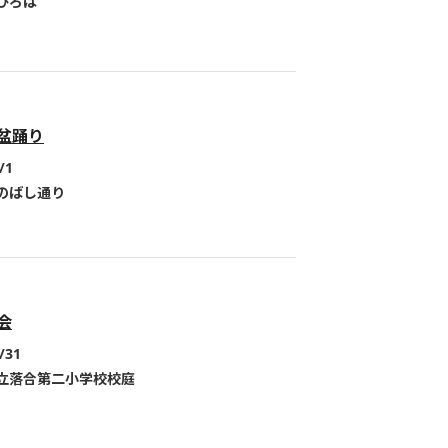
ひろば
盆踊り
/1
のばし通り
会
/31
立落合第二小学校校庭