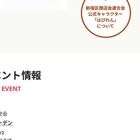
淀橋市場 ～わせだ新宿百景～
ベント情報
EVENT
交会
ーデン
/2