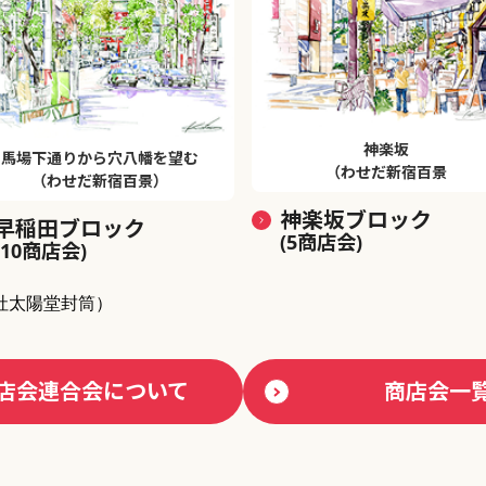
神楽坂
馬場下通りから穴八幡を望む
（わせだ新宿百景
（わせだ新宿百景）
神楽坂ブロック
早稲田ブロック
(5商店会)
(10商店会)
社太陽堂封筒）
店会連合会について
商店会一