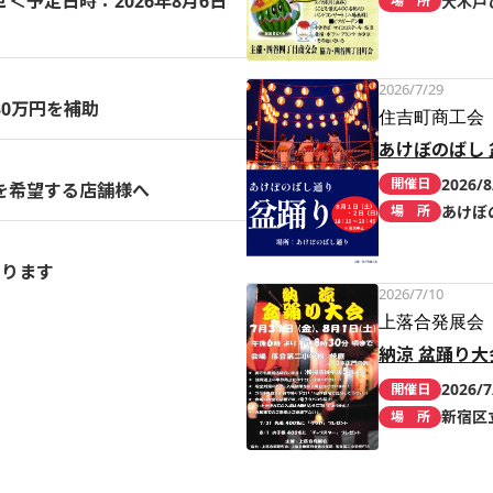
予定日時：2026年8月6日
大木戸
場 所
2026/7/29
0万円を補助
住吉町商工会
あけぼのばし 
2026/8
開催日
を希望する店舗様へ
あけぼ
場 所
まります
2026/7/10
上落合発展会
納涼 盆踊り大
2026/7
開催日
新宿区
場 所