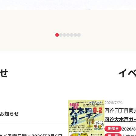
せ
イ
2026/7/29
四谷四丁目商
のお知らせ
四谷大木戸ガ
2026/8
開催日