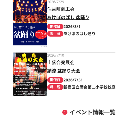
2026/7/29
住吉町商工会
あけぼのばし 盆踊り
2026/8/1
開催日
あけぼのばし通り
場 所
2026/7/10
上落合発展会
納涼 盆踊り大会
2026/7/31
開催日
新宿区立落合第二小学校校庭
場 所
イベント情報一覧