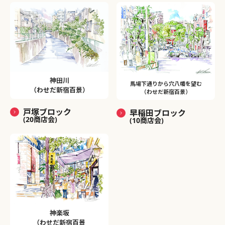
神田川
馬場下通りから穴八幡を望む
（わせだ新宿百景）
（わせだ新宿百景）
戸塚ブロック
早稲田ブロック
(20商店会)
(10商店会)
神楽坂
（わせだ新宿百景