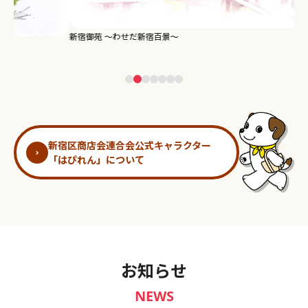
新宿御苑 ～わせだ新宿百景～
淀
新宿区商店会連合会公式キャラクター
「はぴれん」について
お知らせ
NEWS