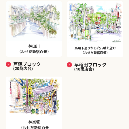
神田川
馬場下通りから穴八幡を望む
（わせだ新宿百景）
（わせだ新宿百景）
戸塚ブロック
早稲田ブロック
(20商店会)
(10商店会)
神楽坂
（わせだ新宿百景