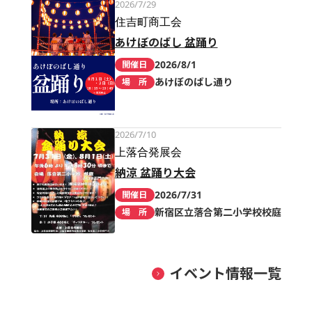
2026/7/29
住吉町商工会
あけぼのばし 盆踊り
2026/8/1
開催日
あけぼのばし通り
場 所
2026/7/10
上落合発展会
納涼 盆踊り大会
2026/7/31
開催日
新宿区立落合第二小学校校庭
場 所
イベント情報一覧