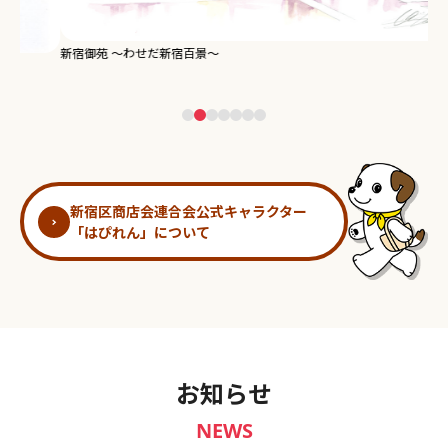
新宿御苑 ～わせだ新宿百景～
淀
新宿区商店会連合会公式キャラクター
「はぴれん」について
お知らせ
NEWS