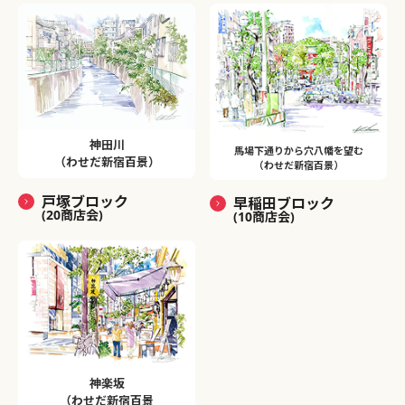
神田川
馬場下通りから穴八幡を望む
（わせだ新宿百景）
（わせだ新宿百景）
戸塚ブロック
早稲田ブロック
(20商店会)
(10商店会)
神楽坂
（わせだ新宿百景