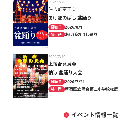
2026/7/29
住吉町商工会
あけぼのばし 盆踊り
2026/8/1
開催日
あけぼのばし通り
場 所
2026/7/10
上落合発展会
納涼 盆踊り大会
2026/7/31
開催日
新宿区立落合第二小学校校庭
場 所
イベント情報一覧