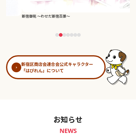
新宿御苑 ～わせだ新宿百景～
淀
新宿区商店会連合会公式キャラクター
「はぴれん」について
お知らせ
NEWS