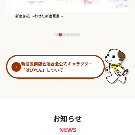
新宿御苑 ～わせだ新宿百景～
淀
新宿区商店会連合会公式キャラクター
「はぴれん」について
お知らせ
NEWS