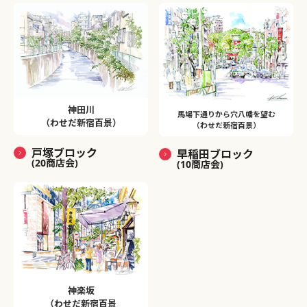
神田川
馬場下通りから穴八幡を望む
（わせだ新宿百景）
（わせだ新宿百景）
戸塚ブロック
早稲田ブロック
(20商店会)
(10商店会)
神楽坂
（わせだ新宿百景