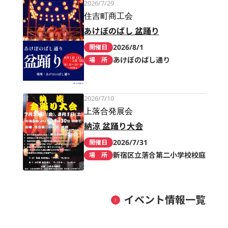
2026/7/29
住吉町商工会
あけぼのばし 盆踊り
2026/8/1
開催日
あけぼのばし通り
場 所
2026/7/10
上落合発展会
納涼 盆踊り大会
2026/7/31
開催日
新宿区立落合第二小学校校庭
場 所
イベント情報一覧