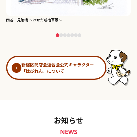
新宿御苑 ～わせだ新宿百景～
淀
新宿区商店会連合会公式キャラクター
「はぴれん」について
お知らせ
NEWS