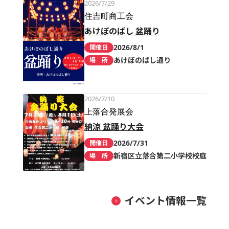
2026/7/29
住吉町商工会
あけぼのばし 盆踊り
2026/8/1
開催日
あけぼのばし通り
場 所
2026/7/10
上落合発展会
納涼 盆踊り大会
2026/7/31
開催日
新宿区立落合第二小学校校庭
場 所
イベント情報一覧