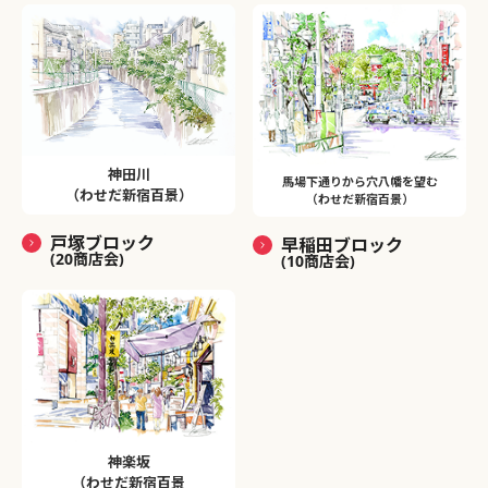
神田川
馬場下通りから穴八幡を望む
（わせだ新宿百景）
（わせだ新宿百景）
戸塚ブロック
早稲田ブロック
(20商店会)
(10商店会)
神楽坂
（わせだ新宿百景