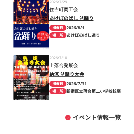
2026/7/29
住吉町商工会
あけぼのばし 盆踊り
2026/8/1
開催日
あけぼのばし通り
場 所
2026/7/10
上落合発展会
納涼 盆踊り大会
2026/7/31
開催日
新宿区立落合第二小学校校庭
場 所
イベント情報一覧