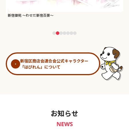
新宿御苑 ～わせだ新宿百景～
淀
新宿区商店会連合会公式キャラクター
「はぴれん」について
お知らせ
NEWS