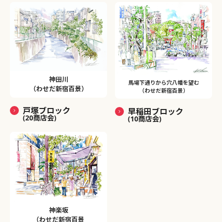
神田川
馬場下通りから穴八幡を望む
（わせだ新宿百景）
（わせだ新宿百景）
戸塚ブロック
早稲田ブロック
(20商店会)
(10商店会)
神楽坂
（わせだ新宿百景