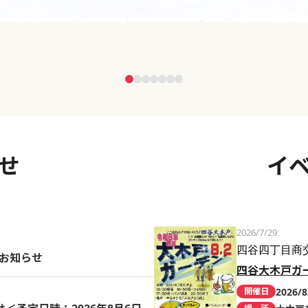
せ
イ
2026/7/29
四谷四丁目商
のお知らせ
四谷大木戸ガ
2026/8
開催日