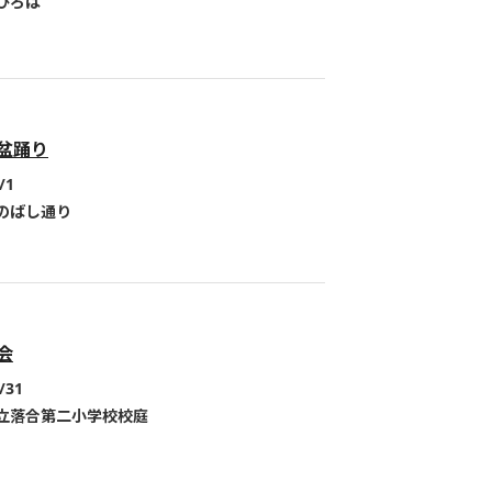
ひろば
盆踊り
/1
のばし通り
会
/31
立落合第二小学校校庭