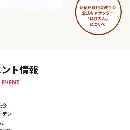
淀橋市場 ～わせだ新宿百景～
ベント情報
EVENT
交会
ーデン
/2