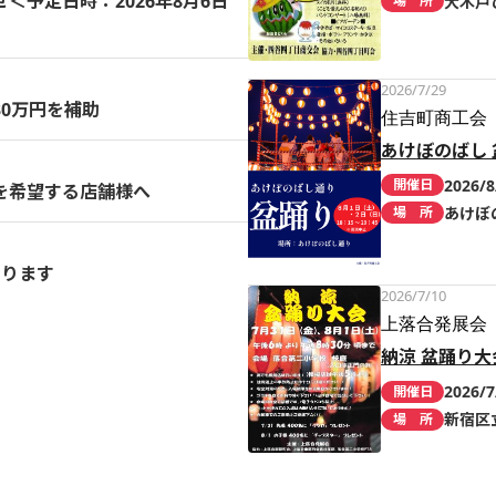
予定日時：2026年8月6日
大木戸
場 所
2026/7/29
0万円を補助
住吉町商工会
あけぼのばし 
2026/8
開催日
を希望する店舗様へ
あけぼ
場 所
まります
2026/7/10
上落合発展会
納涼 盆踊り大
2026/7
開催日
新宿区
場 所