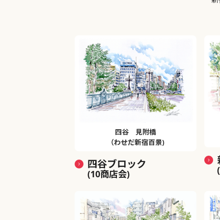
四谷 見附橋
（わせだ新宿百景)
四谷ブロック
(10商店会)