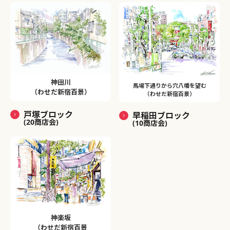
神田川
馬場下通りから穴八幡を望む
（わせだ新宿百景）
（わせだ新宿百景）
戸塚ブロック
早稲田ブロック
(20商店会)
(10商店会)
神楽坂
（わせだ新宿百景