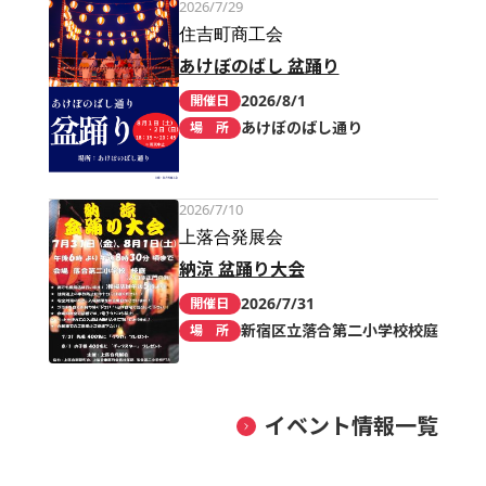
2026/7/29
住吉町商工会
あけぼのばし 盆踊り
2026/8/1
開催日
あけぼのばし通り
場 所
2026/7/10
上落合発展会
納涼 盆踊り大会
2026/7/31
開催日
新宿区立落合第二小学校校庭
場 所
イベント情報一覧