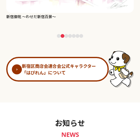
新宿御苑 ～わせだ新宿百景～
淀
新宿区商店会連合会公式キャラクター
「はぴれん」について
お知らせ
NEWS