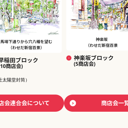
神楽坂
馬場下通りから穴八幡を望む
（わせだ新宿百景
（わせだ新宿百景）
神楽坂ブロック
早稲田ブロック
(5商店会)
(10商店会)
社太陽堂封筒）
店会連合会について
商店会一