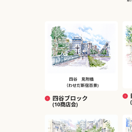
四谷 見附橋
（わせだ新宿百景)
四谷ブロック
(10商店会)