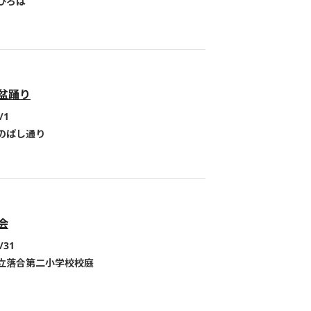
ひろば
盆踊り
/1
のばし通り
会
/31
立落合第二小学校校庭