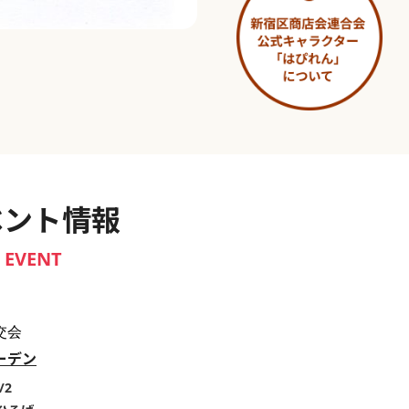
淀橋市場 ～わせだ新宿百景～
ベント情報
EVENT
交会
ーデン
/2