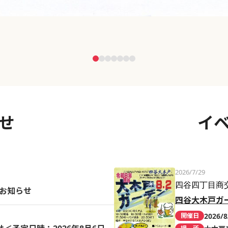
せ
イ
2026/7/29
四谷四丁目商
のお知らせ
四谷大木戸ガ
2026/8
開催日