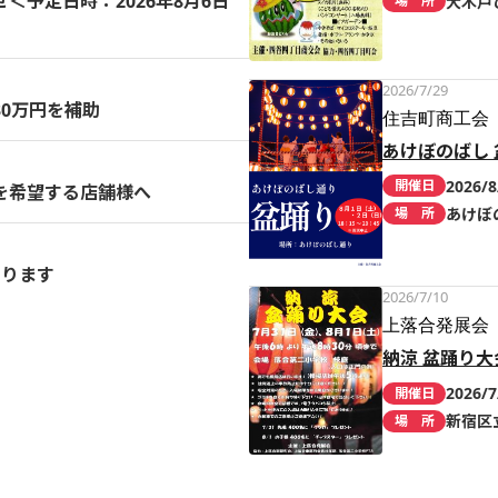
予定日時：2026年8月6日
大木戸
場 所
2026/7/29
0万円を補助
住吉町商工会
あけぼのばし 
2026/8
開催日
を希望する店舗様へ
あけぼ
場 所
まります
2026/7/10
上落合発展会
納涼 盆踊り大
2026/7
開催日
新宿区
場 所