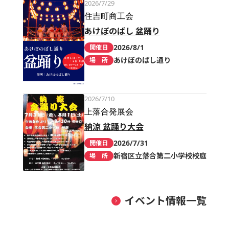
2026/7/29
住吉町商工会
あけぼのばし 盆踊り
2026/8/1
開催日
あけぼのばし通り
場 所
2026/7/10
上落合発展会
納涼 盆踊り大会
2026/7/31
開催日
新宿区立落合第二小学校校庭
場 所
イベント情報一覧