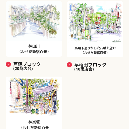
神田川
馬場下通りから穴八幡を望む
（わせだ新宿百景）
（わせだ新宿百景）
戸塚ブロック
早稲田ブロック
(20商店会)
(10商店会)
神楽坂
（わせだ新宿百景