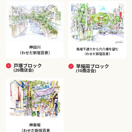
神田川
馬場下通りから穴八幡を望む
（わせだ新宿百景）
（わせだ新宿百景）
戸塚ブロック
早稲田ブロック
(20商店会)
(10商店会)
神楽坂
（わせだ新宿百景