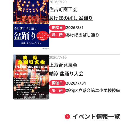
2026/7/29
住吉町商工会
あけぼのばし 盆踊り
2026/8/1
開催日
あけぼのばし通り
場 所
2026/7/10
上落合発展会
納涼 盆踊り大会
2026/7/31
開催日
新宿区立落合第二小学校校庭
場 所
イベント情報一覧