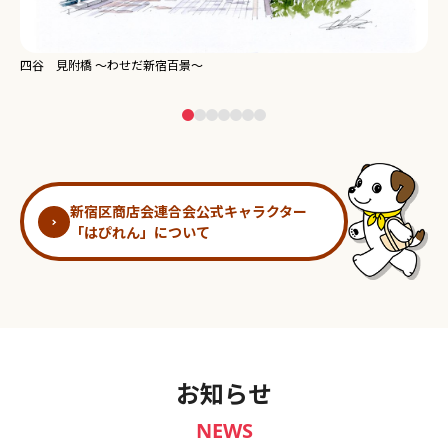
新宿御苑 ～わせだ新宿百景～
淀
新宿区商店会連合会公式キャラクター
「はぴれん」について
お知らせ
NEWS