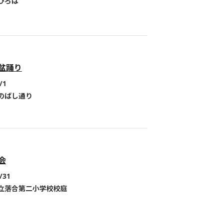
ひろば
盆踊り
/1
のばし通り
会
/31
立落合第二小学校校庭