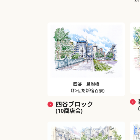
四谷 見附橋
（わせだ新宿百景)
四谷ブロック
(10商店会)