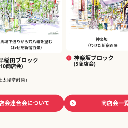
神楽坂
馬場下通りから穴八幡を望む
（わせだ新宿百景
（わせだ新宿百景）
神楽坂ブロック
早稲田ブロック
(5商店会)
(10商店会)
社太陽堂封筒）
店会連合会について
商店会一