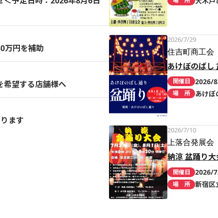
予定日時：2026年8月6日
大木戸
場 所
2026/7/29
0万円を補助
住吉町商工会
あけぼのばし 
2026/8
開催日
を希望する店舗様へ
あけぼ
場 所
まります
2026/7/10
上落合発展会
納涼 盆踊り大
2026/7
開催日
新宿区
場 所