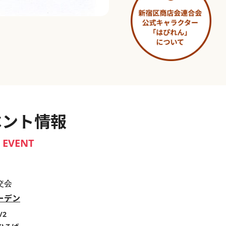
淀橋市場 ～わせだ新宿百景～
ベント情報
EVENT
交会
ーデン
/2