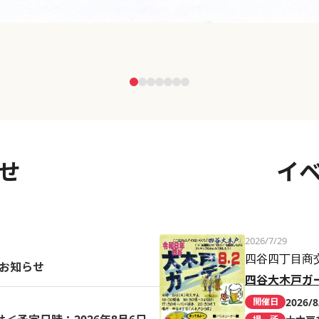
せ
イ
2026/7/29
四谷四丁目商
のお知らせ
四谷大木戸ガ
2026/8
開催日