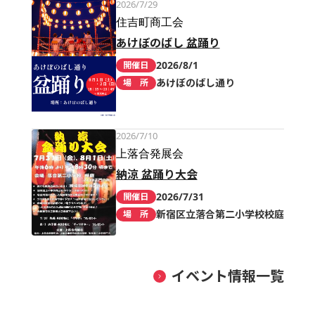
2026/7/29
住吉町商工会
あけぼのばし 盆踊り
2026/8/1
開催日
あけぼのばし通り
場 所
2026/7/10
上落合発展会
納涼 盆踊り大会
2026/7/31
開催日
新宿区立落合第二小学校校庭
場 所
イベント情報一覧