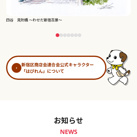
新宿御苑 ～わせだ新宿百景～
淀
新宿区商店会連合会公式キャラクター
「はぴれん」について
お知らせ
NEWS