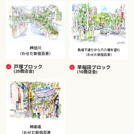
神田川
馬場下通りから穴八幡を望む
（わせだ新宿百景）
（わせだ新宿百景）
戸塚ブロック
早稲田ブロック
(20商店会)
(10商店会)
神楽坂
（わせだ新宿百景