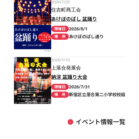
2026/7/29
住吉町商工会
あけぼのばし 盆踊り
2026/8/1
開催日
あけぼのばし通り
場 所
2026/7/10
上落合発展会
納涼 盆踊り大会
2026/7/31
開催日
新宿区立落合第二小学校校庭
場 所
イベント情報一覧