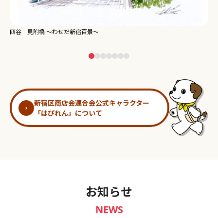
新宿御苑 ～わせだ新宿百景～
淀
新宿区商店会連合会公式キャラクター
「はぴれん」について
お知らせ
NEWS