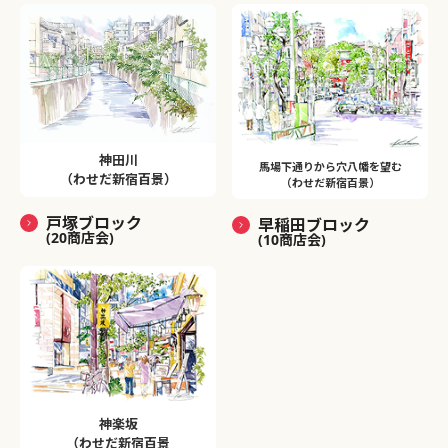
神田川
馬場下通りから穴八幡を望む
（わせだ新宿百景）
（わせだ新宿百景）
戸塚ブロック
早稲田ブロック
(20商店会)
(10商店会)
神楽坂
（わせだ新宿百景