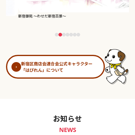
新宿御苑 ～わせだ新宿百景～
淀
新宿区商店会連合会公式キャラクター
「はぴれん」について
お知らせ
NEWS