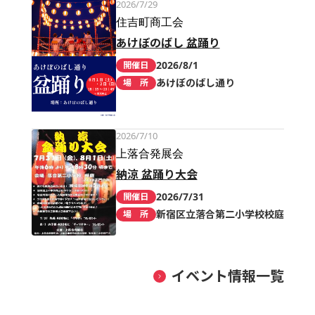
2026/7/29
住吉町商工会
あけぼのばし 盆踊り
2026/8/1
開催日
あけぼのばし通り
場 所
2026/7/10
上落合発展会
納涼 盆踊り大会
2026/7/31
開催日
新宿区立落合第二小学校校庭
場 所
イベント情報一覧