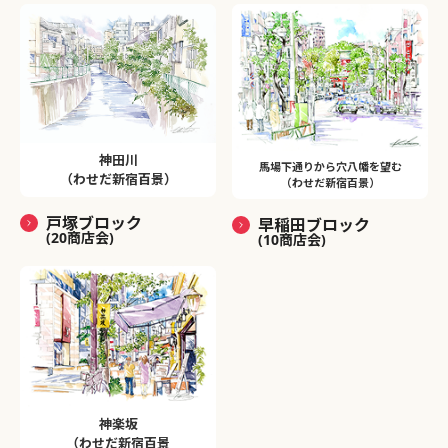
神田川
馬場下通りから穴八幡を望む
（わせだ新宿百景）
（わせだ新宿百景）
戸塚ブロック
早稲田ブロック
(20商店会)
(10商店会)
神楽坂
（わせだ新宿百景