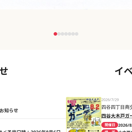
せ
イ
2026/7/29
四谷四丁目商
のお知らせ
四谷大木戸ガ
2026/8
開催日