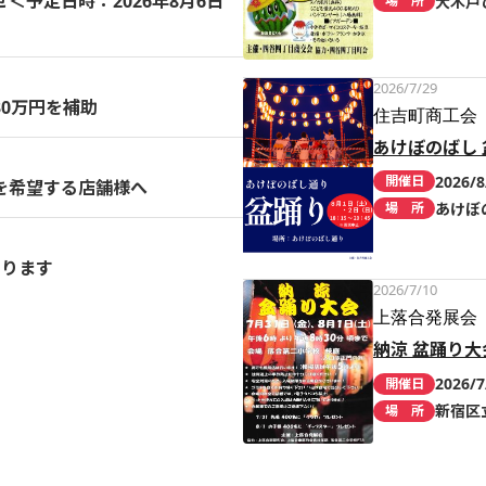
予定日時：2026年8月6日
大木戸
場 所
2026/7/29
0万円を補助
住吉町商工会
あけぼのばし 
2026/8
開催日
を希望する店舗様へ
あけぼ
場 所
まります
2026/7/10
上落合発展会
納涼 盆踊り大
2026/7
開催日
新宿区
場 所