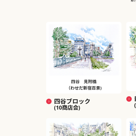
四谷 見附橋
（わせだ新宿百景)
四谷ブロック
(10商店会)