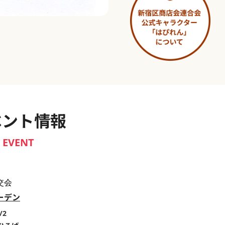
淀橋市場 ～わせだ新宿百景～
ベント情報
EVENT
交会
ーデン
/2