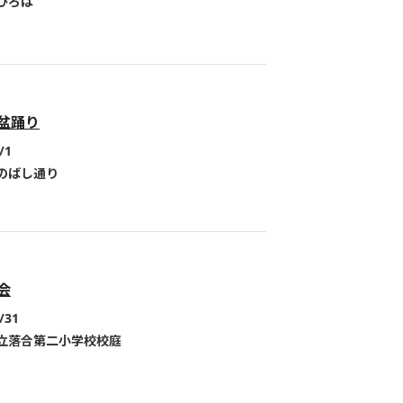
ひろば
盆踊り
/1
のばし通り
会
/31
立落合第二小学校校庭