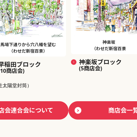
神楽坂
馬場下通りから穴八幡を望む
（わせだ新宿百景
（わせだ新宿百景）
神楽坂ブロック
早稲田ブロック
(5商店会)
(10商店会)
社太陽堂封筒）
店会連合会について
商店会一