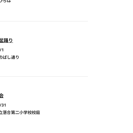
ひろば
盆踊り
/1
のばし通り
会
/31
立落合第二小学校校庭