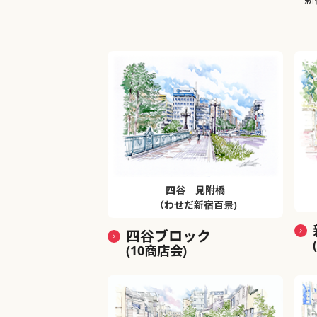
四谷 見附橋
（わせだ新宿百景)
四谷ブロック
(10商店会)