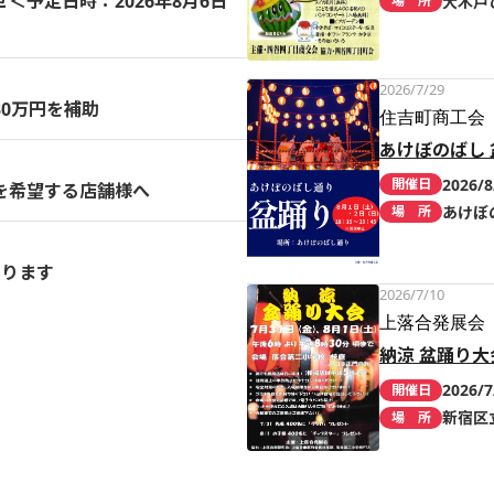
予定日時：2026年8月6日
大木戸
場 所
2026/7/29
0万円を補助
住吉町商工会
あけぼのばし 
2026/8
開催日
を希望する店舗様へ
あけぼ
場 所
まります
2026/7/10
上落合発展会
納涼 盆踊り大
2026/7
開催日
新宿区
場 所