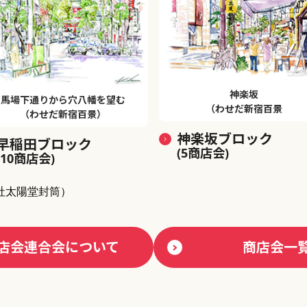
神楽坂
馬場下通りから穴八幡を望む
（わせだ新宿百景
（わせだ新宿百景）
神楽坂ブロック
早稲田ブロック
(5商店会)
(10商店会)
社太陽堂封筒）
店会連合会について
商店会一