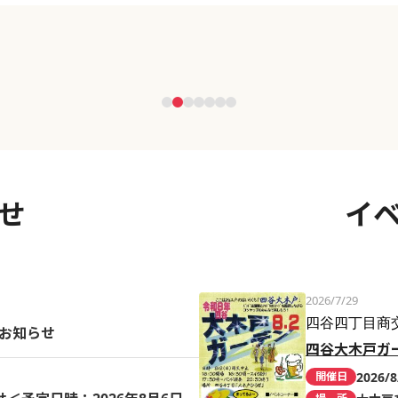
せ
イ
2026/7/29
四谷四丁目商
のお知らせ
四谷大木戸ガ
2026/8
開催日