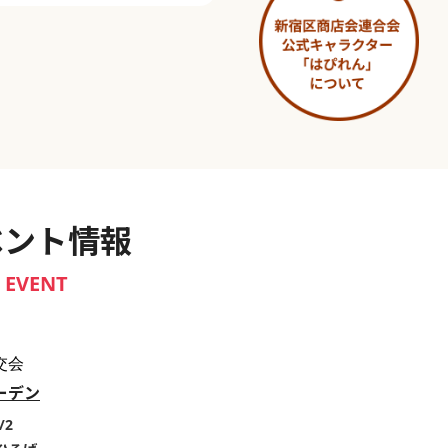
淀橋市場 ～わせだ新宿百景～
ベント情報
EVENT
交会
ーデン
/2