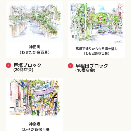
神田川
馬場下通りから穴八幡を望む
（わせだ新宿百景）
（わせだ新宿百景）
戸塚ブロック
早稲田ブロック
(20商店会)
(10商店会)
神楽坂
（わせだ新宿百景