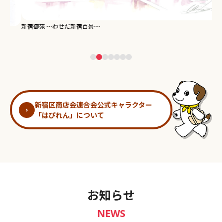
新宿御苑 ～わせだ新宿百景～
淀
新宿区商店会連合会公式キャラクター
「はぴれん」について
お知らせ
NEWS