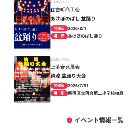
2026/7/29
住吉町商工会
あけぼのばし 盆踊り
2026/8/1
開催日
あけぼのばし通り
場 所
2026/7/10
上落合発展会
納涼 盆踊り大会
2026/7/31
開催日
新宿区立落合第二小学校校庭
場 所
イベント情報一覧