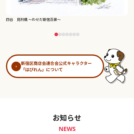
新宿御苑 ～わせだ新宿百景～
淀
新宿区商店会連合会公式キャラクター
「はぴれん」について
お知らせ
NEWS