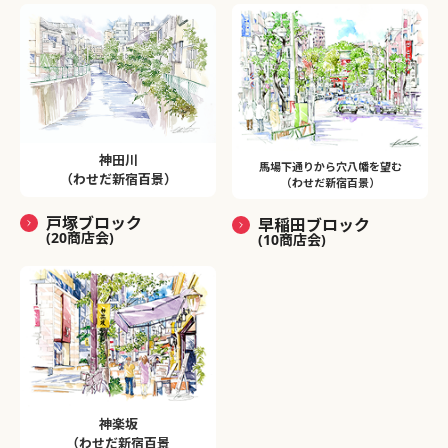
神田川
馬場下通りから穴八幡を望む
（わせだ新宿百景）
（わせだ新宿百景）
戸塚ブロック
早稲田ブロック
(20商店会)
(10商店会)
神楽坂
（わせだ新宿百景