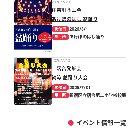
2026/7/29
住吉町商工会
あけぼのばし 盆踊り
2026/8/1
開催日
あけぼのばし通り
場 所
2026/7/10
上落合発展会
納涼 盆踊り大会
2026/7/31
開催日
新宿区立落合第二小学校校庭
場 所
イベント情報一覧