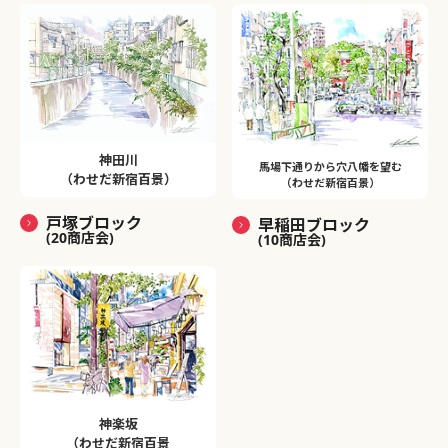
神田川
馬場下通りから穴八幡を望む
（わせだ新宿百景）
（わせだ新宿百景）
戸塚ブロック
早稲田ブロック
(20商店会)
(10商店会)
神楽坂
（わせだ新宿百景