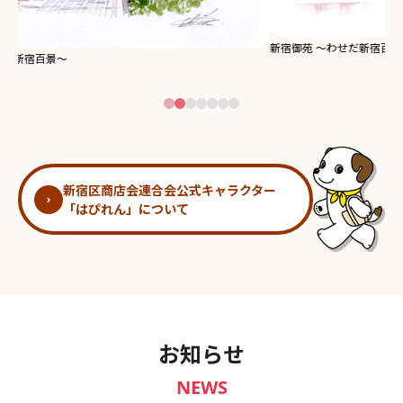
新宿御苑 ～わせだ新宿百景～
淀
新宿区商店会連合会公式キャラクター
「はぴれん」について
お知らせ
NEWS