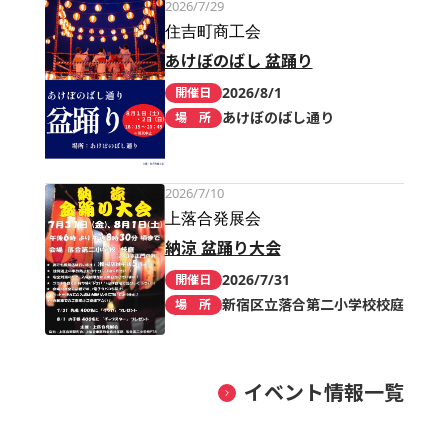
2026/7/29
住吉町商工会
あけぼのばし 盆踊り
2026/8/1
開催日
あけぼのばし通り
場 所
2026/7/10
上落合発展会
納涼 盆踊り大会
2026/7/31
開催日
新宿区立落合第二小学校校庭
場 所
イベント情報一覧