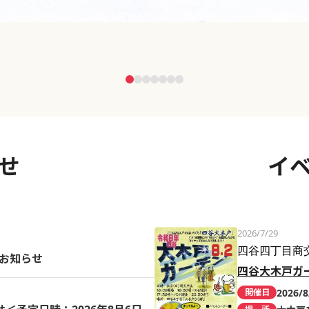
せ
イ
2026/7/29
四谷四丁目商
のお知らせ
四谷大木戸ガ
2026/8
開催日