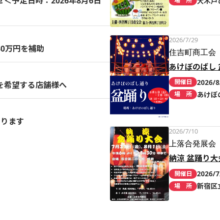
予定日時：2026年8月6日
大木戸
場 所
2026/7/29
0万円を補助
住吉町商工会
あけぼのばし 
2026/8
開催日
を希望する店舗様へ
あけぼ
場 所
まります
2026/7/10
上落合発展会
納涼 盆踊り大
2026/7
開催日
新宿区
場 所