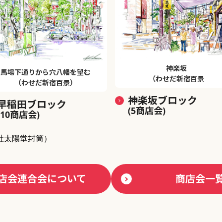
神楽坂
馬場下通りから穴八幡を望む
（わせだ新宿百景
（わせだ新宿百景）
神楽坂ブロック
早稲田ブロック
(5商店会)
(10商店会)
社太陽堂封筒）
店会連合会について
商店会一