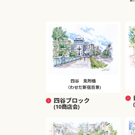
四谷 見附橋
（わせだ新宿百景)
四谷ブロック
(10商店会)