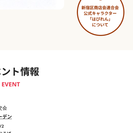
淀橋市場 ～わせだ新宿百景～
ベント情報
EVENT
交会
ーデン
/2