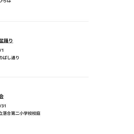
ひろば
盆踊り
/1
のばし通り
会
/31
立落合第二小学校校庭