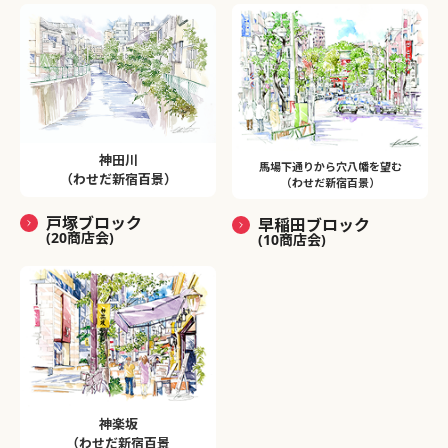
神田川
馬場下通りから穴八幡を望む
（わせだ新宿百景）
（わせだ新宿百景）
戸塚ブロック
早稲田ブロック
(20商店会)
(10商店会)
神楽坂
（わせだ新宿百景