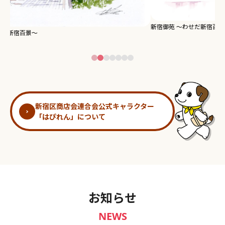
新宿御苑 ～わせだ新宿百景～
淀
新宿区商店会連合会公式キャラクター
「はぴれん」について
お知らせ
NEWS