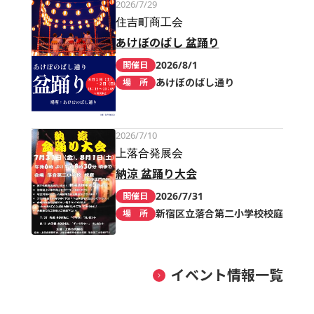
2026/7/29
住吉町商工会
あけぼのばし 盆踊り
2026/8/1
開催日
あけぼのばし通り
場 所
2026/7/10
上落合発展会
納涼 盆踊り大会
2026/7/31
開催日
新宿区立落合第二小学校校庭
場 所
イベント情報一覧