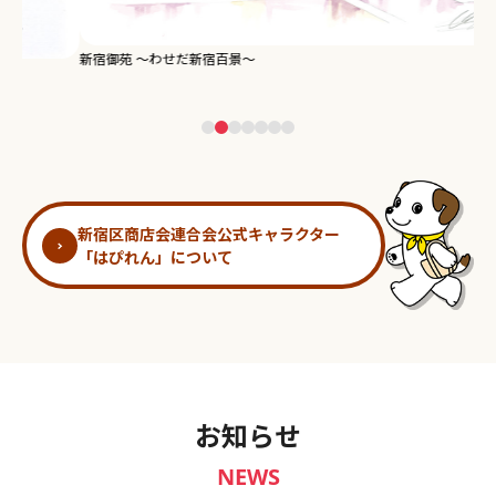
新宿御苑 ～わせだ新宿百景～
淀
新宿区商店会連合会公式キャラクター
「はぴれん」について
お知らせ
NEWS