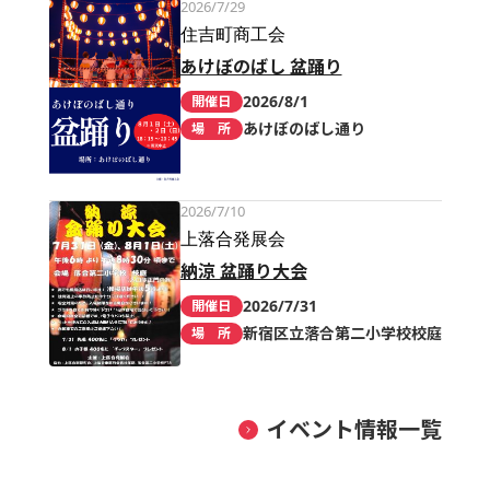
2026/7/29
住吉町商工会
あけぼのばし 盆踊り
2026/8/1
開催日
あけぼのばし通り
場 所
2026/7/10
上落合発展会
納涼 盆踊り大会
2026/7/31
開催日
新宿区立落合第二小学校校庭
場 所
イベント情報一覧