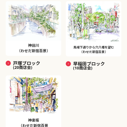
神田川
馬場下通りから穴八幡を望む
（わせだ新宿百景）
（わせだ新宿百景）
戸塚ブロック
早稲田ブロック
(20商店会)
(10商店会)
神楽坂
（わせだ新宿百景