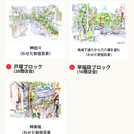
神田川
馬場下通りから穴八幡を望む
（わせだ新宿百景）
（わせだ新宿百景）
戸塚ブロック
早稲田ブロック
(20商店会)
(10商店会)
神楽坂
（わせだ新宿百景