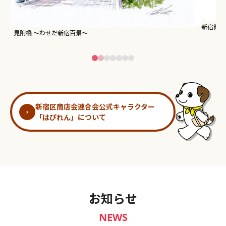
新宿御苑 ～わせだ新宿百景～
淀
新宿区商店会連合会公式キャラクター
「はぴれん」について
お知らせ
NEWS