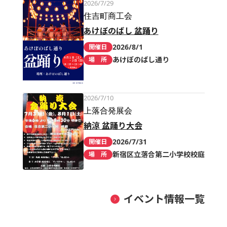
2026/7/29
住吉町商工会
あけぼのばし 盆踊り
2026/8/1
開催日
あけぼのばし通り
場 所
2026/7/10
上落合発展会
納涼 盆踊り大会
2026/7/31
開催日
新宿区立落合第二小学校校庭
場 所
イベント情報一覧