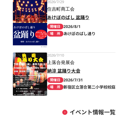
2026/7/29
住吉町商工会
あけぼのばし 盆踊り
2026/8/1
開催日
あけぼのばし通り
場 所
2026/7/10
上落合発展会
納涼 盆踊り大会
2026/7/31
開催日
新宿区立落合第二小学校校庭
場 所
イベント情報一覧