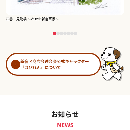
新宿御苑 ～わせだ新宿百景～
淀
新宿区商店会連合会公式キャラクター
「はぴれん」について
お知らせ
NEWS