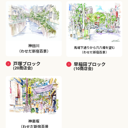
神田川
馬場下通りから穴八幡を望む
（わせだ新宿百景）
（わせだ新宿百景）
戸塚ブロック
早稲田ブロック
(20商店会)
(10商店会)
神楽坂
（わせだ新宿百景