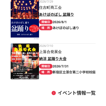
2026/7/29
住吉町商工会
あけぼのばし 盆踊り
2026/8/1
開催日
あけぼのばし通り
場 所
2026/7/10
上落合発展会
納涼 盆踊り大会
2026/7/31
開催日
新宿区立落合第二小学校校庭
場 所
イベント情報一覧