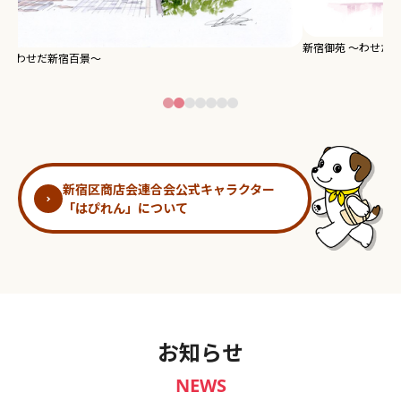
新宿御苑 ～わせだ新宿百景～
淀
新宿区商店会連合会公式キャラクター
「はぴれん」について
お知らせ
NEWS