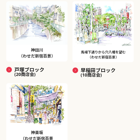
神田川
馬場下通りから穴八幡を望む
（わせだ新宿百景）
（わせだ新宿百景）
戸塚ブロック
早稲田ブロック
(20商店会)
(10商店会)
神楽坂
（わせだ新宿百景