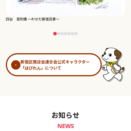
新宿御苑 ～わせだ新宿百景～
淀
新宿区商店会連合会公式キャラクター
「はぴれん」について
お知らせ
NEWS