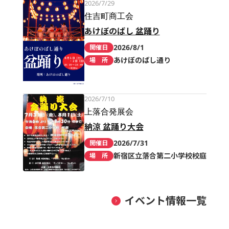
2026/7/29
住吉町商工会
あけぼのばし 盆踊り
2026/8/1
開催日
あけぼのばし通り
場 所
2026/7/10
上落合発展会
納涼 盆踊り大会
2026/7/31
開催日
新宿区立落合第二小学校校庭
場 所
イベント情報一覧