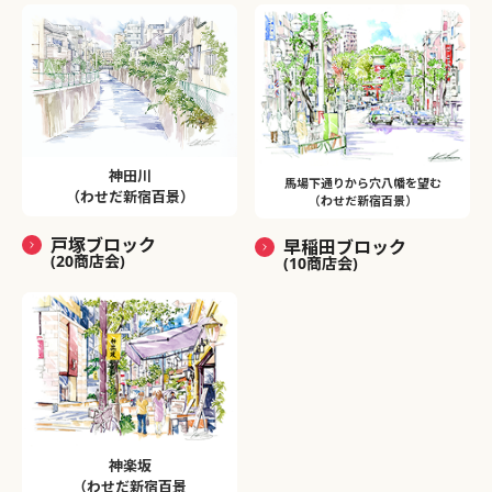
神田川
馬場下通りから穴八幡を望む
（わせだ新宿百景）
（わせだ新宿百景）
戸塚ブロック
早稲田ブロック
(20商店会)
(10商店会)
神楽坂
（わせだ新宿百景