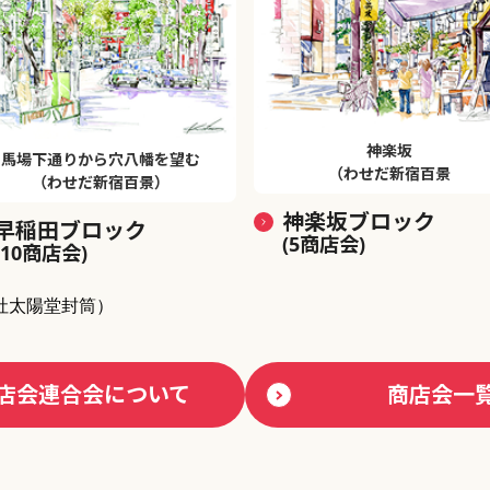
神楽坂
馬場下通りから穴八幡を望む
（わせだ新宿百景
（わせだ新宿百景）
神楽坂ブロック
早稲田ブロック
(5商店会)
(10商店会)
社太陽堂封筒）
店会連合会について
商店会一