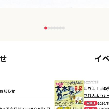
せ
イ
2026/7/29
四谷四丁目商
のお知らせ
四谷大木戸ガ
2026/8
開催日