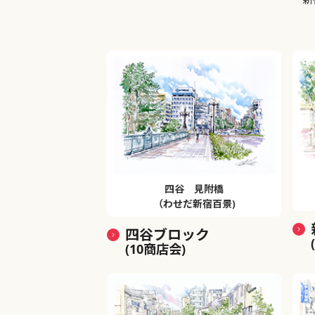
四谷 見附橋
（わせだ新宿百景)
四谷ブロック
(10商店会)