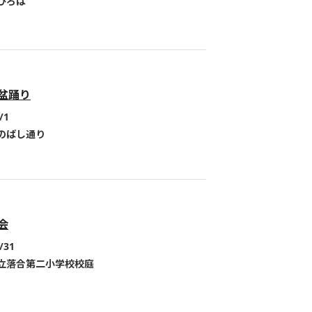
ひろば
盆踊り
/1
のばし通り
会
/31
立落合第二小学校校庭