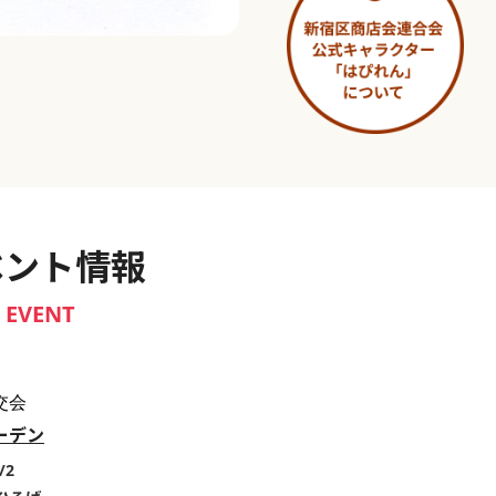
淀橋市場 ～わせだ新宿百景～
ベント情報
EVENT
交会
ーデン
/2