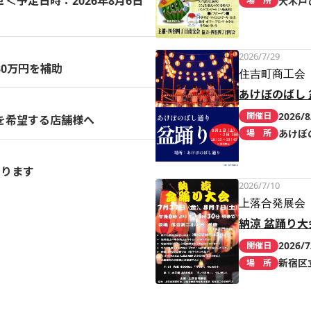
予定日時：2026年8月6日
大木戸
場 所
2026/7/29
0万円を補助
住吉町商工会
あけぼのばし 
2026/8
開催日
を希望する店舗様へ
あけぼ
場 所
まります
2026/7/10
上落合発展会
納涼 盆踊り大
2026/7
開催日
新宿区
場 所