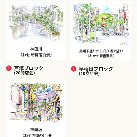
神田川
馬場下通りから穴八幡を望む
（わせだ新宿百景）
（わせだ新宿百景）
戸塚ブロック
早稲田ブロック
(20商店会)
(10商店会)
神楽坂
（わせだ新宿百景