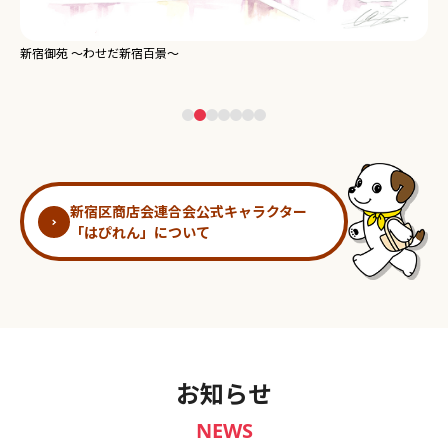
新宿御苑 ～わせだ新宿百景～
淀
新宿区商店会連合会公式キャラクター
「はぴれん」について
お知らせ
NEWS