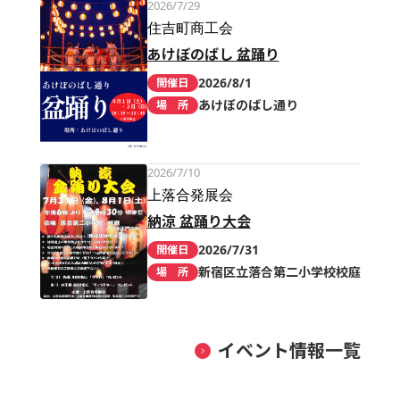
2026/7/29
住吉町商工会
あけぼのばし 盆踊り
2026/8/1
開催日
あけぼのばし通り
場 所
2026/7/10
上落合発展会
納涼 盆踊り大会
2026/7/31
開催日
新宿区立落合第二小学校校庭
場 所
イベント情報一覧