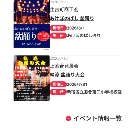
2026/7/29
住吉町商工会
あけぼのばし 盆踊り
2026/8/1
開催日
あけぼのばし通り
場 所
2026/7/10
上落合発展会
納涼 盆踊り大会
2026/7/31
開催日
新宿区立落合第二小学校校庭
場 所
イベント情報一覧