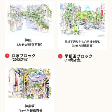
神田川
馬場下通りから穴八幡を望む
（わせだ新宿百景）
（わせだ新宿百景）
戸塚ブロック
早稲田ブロック
(20商店会)
(10商店会)
神楽坂
（わせだ新宿百景