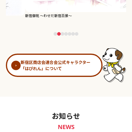
新宿御苑 ～わせだ新宿百景～
淀
新宿区商店会連合会公式キャラクター
「はぴれん」について
お知らせ
NEWS